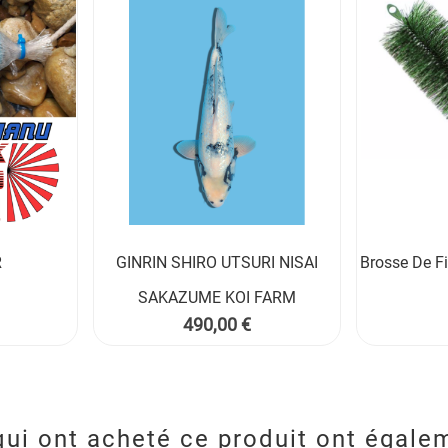
R
GINRIN SHIRO UTSURI NISAI
Brosse De Fi


SAKAZUME KOI FARM
Prix
490,00 €
qui ont acheté ce produit ont égale