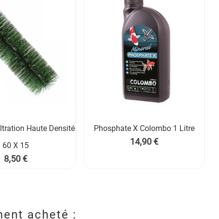
ltration Haute Densité
Phosphate X Colombo 1 Litre


Prix
14,90 €
60 X 15
Prix
8,50 €
ment acheté :