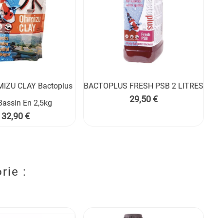
IZU CLAY Bactoplus
BACTOPLUS FRESH PSB 2 LITRES


Prix
29,50 €
Bassin En 2,5kg
Prix
32,90 €
rie :