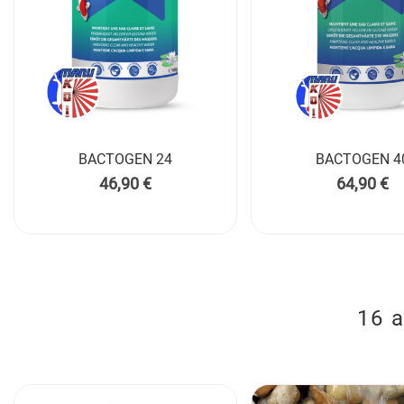
BACTOGEN 24
BACTOGEN 4

Prix
Prix
46,90 €
64,90 €
16 a