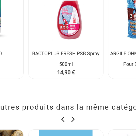
0
BACTOPLUS FRESH PSB Spray
ARGILE OHM


500ml
Pour 
Prix
14,90 €
utres produits dans la même catégo