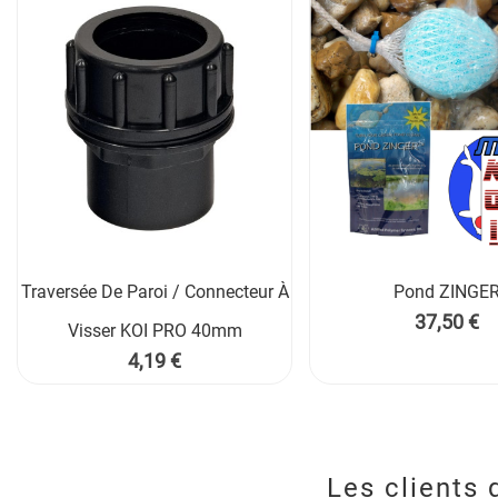
Traversée De Paroi / Connecteur À
Pond ZINGE

Prix
37,50 €
Visser KOI PRO 40mm
Prix
4,19 €
Les clients 