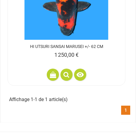
HI UTSURI SANSAI MARUSEI +/- 62 CM
Prix
1 250,00 €

Affichage 1-1 de 1 article(s)
1