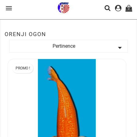

0
ORENJI OGON
Pertinence

PROMO !