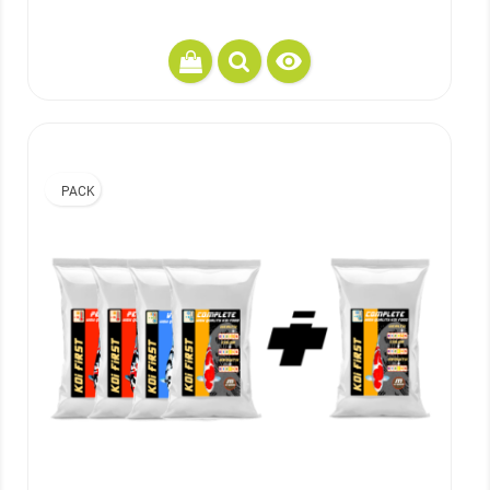

PACK