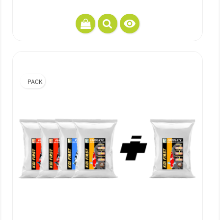

PACK