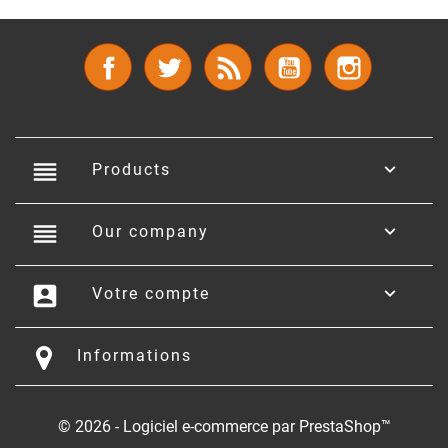
Facebook
Twitter
Rss
YouTube
Instagram
reorder

Products
reorder

Our company
account_box

Votre compte
Informations
© 2026 - Logiciel e-commerce par PrestaShop™