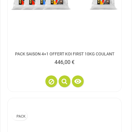
PACK SAISON 4+1 OFFERT KOI FIRST 10KG COULANT
Prix
446,00 €

PACK