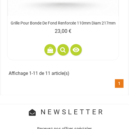
Grille Pour Bonde De Fond Renforcée 110mm Diam 217mm
Prix
23,00 €

Affichage 1-11 de 11 article(s)
1
NEWSLETTER
Recevez nos offres spéciales