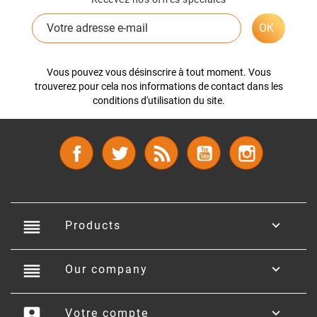
Vous pouvez vous désinscrire à tout moment. Vous
trouverez pour cela nos informations de contact dans les
conditions d'utilisation du site.
Facebook
Twitter
Rss
YouTube
Instagram
reorder

Products
reorder

Our company
account_box

Votre compte