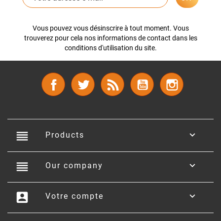
Vous pouvez vous désinscrire à tout moment. Vous
trouverez pour cela nos informations de contact dans les
conditions d'utilisation du site.
Facebook
Twitter
Rss
YouTube
Instagram
reorder

Products
reorder

Our company
account_box

Votre compte