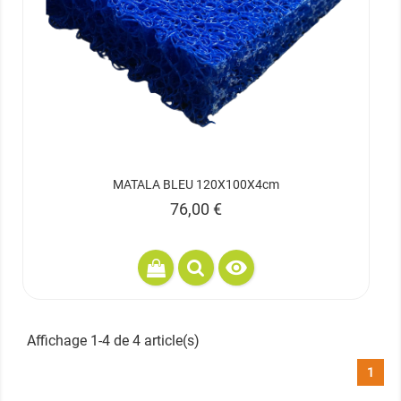
MATALA BLEU 120X100X4cm
Prix
76,00 €

Affichage 1-4 de 4 article(s)
1