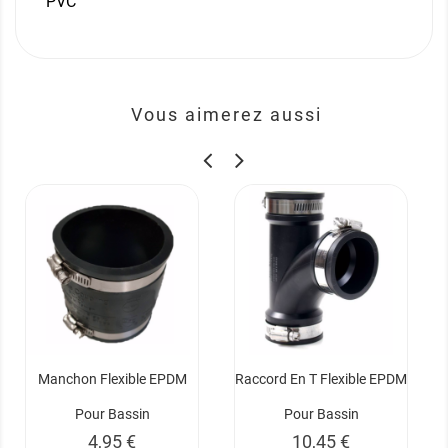
PVC
Vous aimerez aussi
Manchon Flexible EPDM
Raccord En T Flexible EPDM
Pour Bassin
Pour Bassin
Prix
Prix
4,95 €
10,45 €