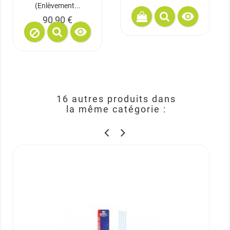
(enlèvement...

Prix
90,90 €

16 autres produits dans
la même catégorie :