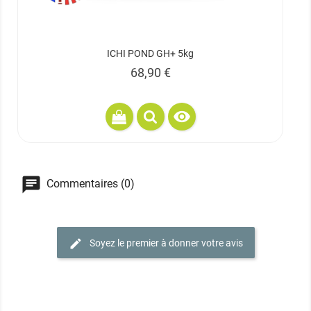
ICHI POND GH+ 5kg
Prix
68,90 €

Commentaires (0)
Soyez le premier à donner votre avis