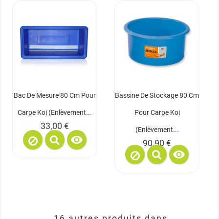
Bac De Mesure 80 Cm Pour
Bassine De Stockage 80 Cm
Carpe Koi (enlèvement...
Pour Carpe Koi
Prix
33,00 €
(enlèvement...

Prix
90,90 €

16 autres produits dans