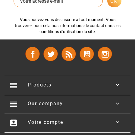
Vous pouvez vous désinscrire à tout moment. Vous
trouverez pour cela nos informations de contact dans les
conditions d'utilisation du site.
Facebook
Twitter
Rss
YouTube
Instagram
reorder

Products
reorder

Our company
account_box

Votre compte