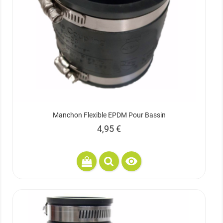
Manchon Flexible EPDM Pour Bassin
Prix
4,95 €
