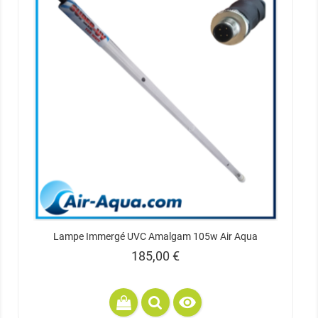
Lampe Immergé UVC Amalgam 105w Air Aqua
Prix
185,00 €
