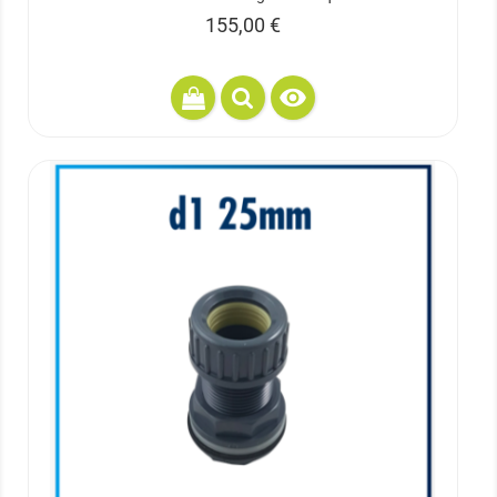
Prix
155,00 €
