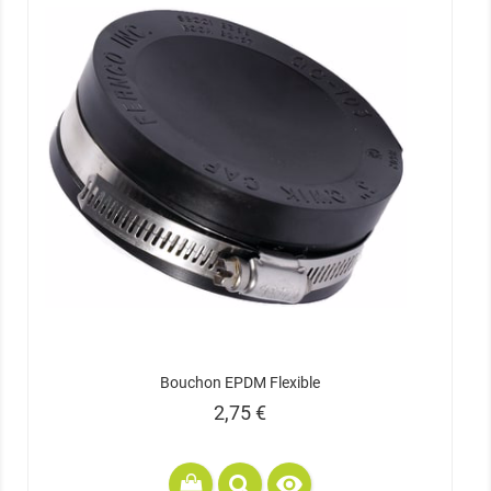
Bouchon EPDM Flexible
Prix
2,75 €
