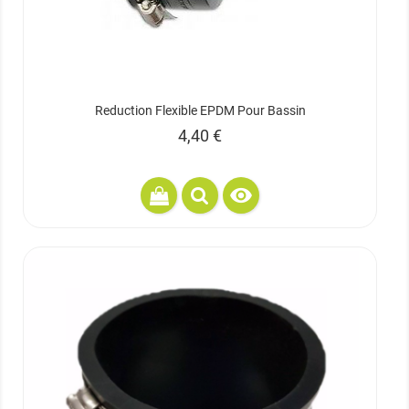
Reduction Flexible EPDM Pour Bassin
Prix
4,40 €
