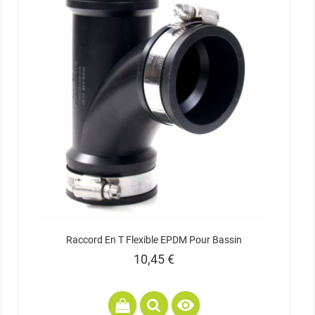
Raccord En T Flexible EPDM Pour Bassin
Prix
10,45 €
